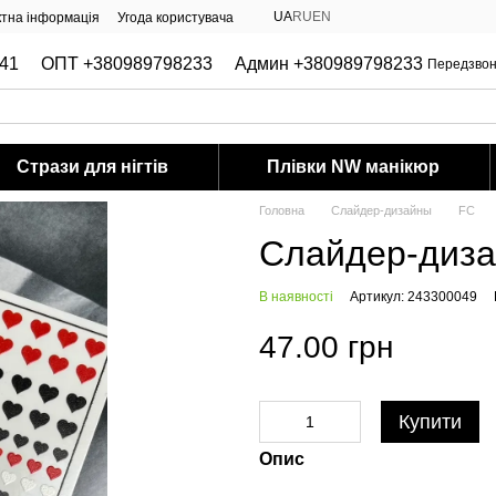
UA
RU
EN
ктна інформація
Угода користувача
41
ОПТ +380989798233
Админ +380989798233
Передзвон
Стрази для нігтів
Плівки NW манікюр
Головна
Слайдер-дизайны
FC
Слайдер-диза
В наявності
Артикул: 243300049
47.00 грн
Купити
Опис