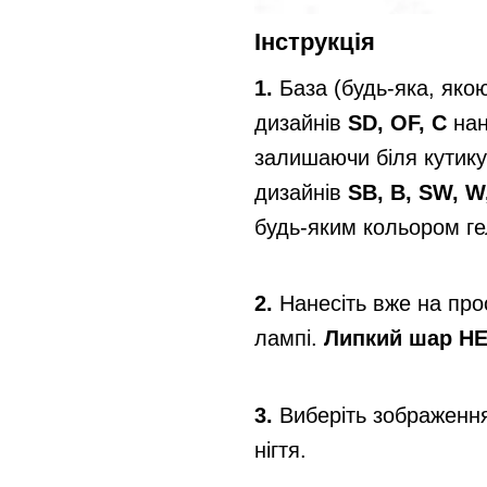
Інструкція
1.
База (будь-яка, яко
дизайнів
SD, OF, C
нан
залишаючи біля кутику
дизайнів
SB, B, SW, W
будь-яким кольором ге
2.
Нанесіть вже на пр
лампі.
Липкий шар НЕ
3.
Виберіть зображення
нігтя.