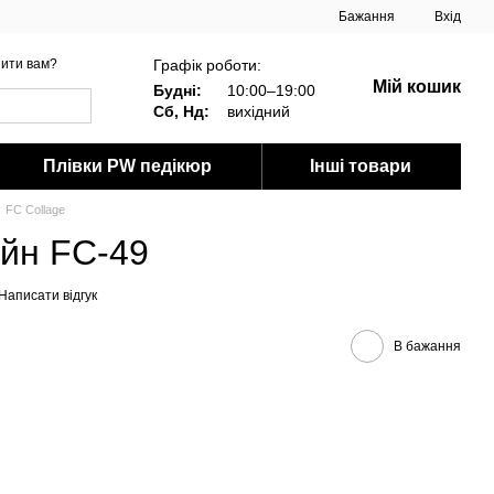
Бажання
Вхід
Графік роботи:
ити вам?
Мій кошик
Будні:
10:00–19:00
Сб, Нд:
вихідний
Плівки PW педікюр
Інші товари
FC Collage
йн FC-49
Написати відгук
В бажання