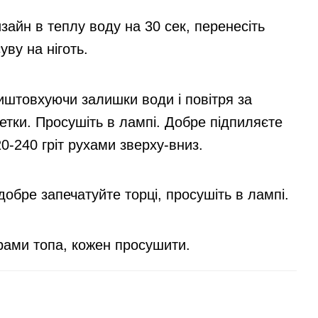
айн в теплу воду на 30 сек, перенесіть
ву на ніготь.
виштовхуючи залишки води і повітря за
етки. Просушіть в лампі. Добре підпиляєте
20-240 гріт рухами зверху-вниз.
 добре запечатуйте торці, просушіть в лампі.
ами топа, кожен просушити.