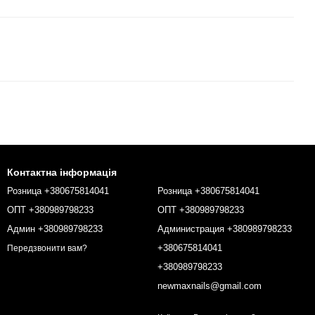
Контактна інформація
Розница +380675814041
Розница +380675814041
ОПТ +380989798233
ОПТ +380989798233
Админ +380989798233
Администрация +380989798233
+380675814041
Передзвонити вам?
+380989798233
newmaxnails@gmail.com