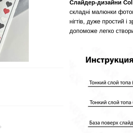
Слайдер-дизайни Col
складні малюнки фотог
нігтів, дуже простий і
допоможе легко створит
ю