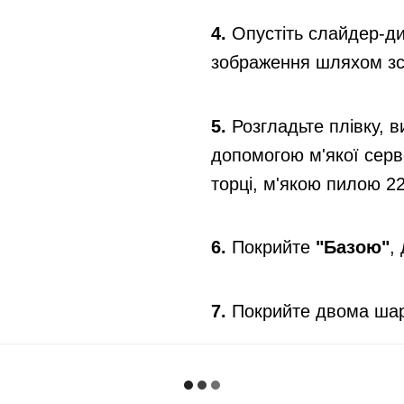
4.
Опустіть слайдер-диз
зображення шляхом зсу
5.
Розгладьте плівку, 
допомогою м'якої серв
торці, м'якою пилою 2
6.
Покрийте
"Базою"
,
7.
Покрийте двома шар