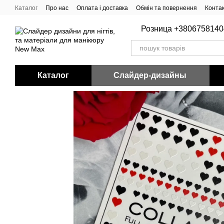
Перейти до основного контенту
Каталог
Про нас
Оплата і доставка
Обмін та повернення
Конта
Розница +3806758140
Каталог
Слайдер-дизайны