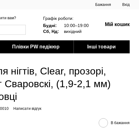
Бажання
Вхід
Графік роботи:
ити вам?
Мій кошик
Будні:
10:00–19:00
Сб, Нд:
вихідний
Плівки PW педікюр
Інші товари
 нігтів, Clear, прозорі,
 Сваровскі, (1,9-2,1 мм)
овці
00010
Написати відгук
В бажання