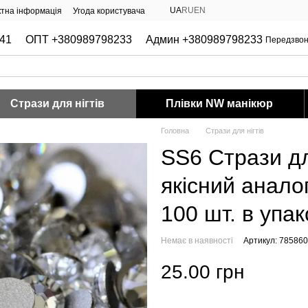
UA
RU
EN
ктна інформація
Угода користувача
41
ОПТ +380989798233
Админ +380989798233
Передзвон
Стрази для нігтів
Плівки NW манікюр
Головна
Стрази для нігтів
SS6 Стрази для
якісний аналог
100 шт. в упак
Немає в наявності
Артикул: 78586
25.00 грн