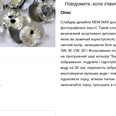
Повідомити, коли з'яви
Опис
Слайдер-дизайни NEW MAX дозво
фотографічної якості. Такий спос
величезний асортимент допоможе 
якою ви зазвичай користуєтеся)
світлий колір, залишаючи біля к
SW, W, CW, 3D і Фольгованих по
на просушений шар кольору "Баз
зображення, подріжте і підготуй
воду на 30 сек, перенесіть зобра
виштовхуючи залишки води і пов
підпиляєте торці, м'якою пилою 
запечатуйте торці, просушіть в
ю