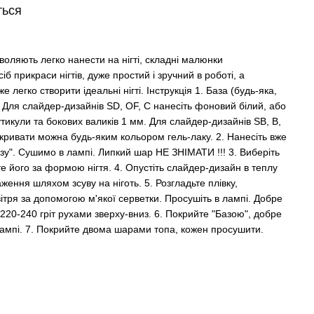
ться
ляють легко нанести на нігті, складні малюнки
іб прикраси нігтів, дуже простий і зручний в роботі, а
легко створити ідеальні нігті. Інструкція 1. База (будь-яка,
. Для слайдер-дизайнів SD, OF, C нанесіть фоновий білий, або
утикули та бокових валиків 1 мм. Для слайдер-дизайнів SB, B,
кривати можна будь-яким кольором гель-лаку. 2. Нанесіть вже
у". Сушимо в лампі. Липкий шар НЕ ЗНІМАТИ !!! 3. Виберіть
те його за формою нігтя. 4. Опустіть слайдер-дизайн в теплу
ження шляхом зсуву на ніготь. 5. Розгладьте плівку,
ітря за допомогою м'якої серветки. Просушіть в лампі. Добре
220-240 гріт рухами зверху-вниз. 6. Покрийте "Базою", добре
 лампі. 7. Покрийте двома шарами топа, кожен просушити.