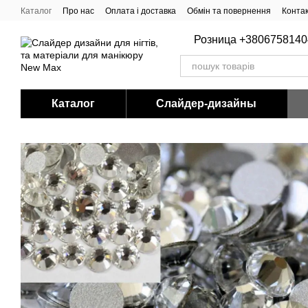
Перейти до основного контенту
Каталог
Про нас
Оплата і доставка
Обмін та повернення
Конта
Розница +3806758140
Каталог
Слайдер-дизайны