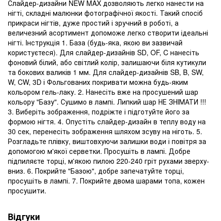
Слайдер-дизайни NEW MAX дозволяють легко нанести на
нігті, складні малюнки фотографічної якості. Такий спосіб
прикраси нігтів, дуже простий і зручний в роботі, а
величезний асортимент допоможе легко створити ідеальні
нігті. Інструкція 1. База (будь-яка, якою ви зазвичай
користуєтеся). Для слайдер-дизайнів SD, OF, C нанесіть
фоновий білий, або світлий колір, залишаючи біля кутикули
та бокових валиків 1 мм. Для слайдер-дизайнів SB, B, SW,
W, CW, 3D і Фольгованих покривати можна будь-яким
кольором гель-лаку. 2. Нанесіть вже на просушений шар
кольору "Базу". Сушимо в лампі. Липкий шар НЕ ЗНІМАТИ !!!
3. Виберіть зображення, подріжте і підготуйте його за
формою нігтя. 4. Опустіть слайдер-дизайн в теплу воду на
30 сек, перенесіть зображення шляхом зсуву на ніготь. 5.
Розгладьте плівку, виштовхуючи залишки води і повітря за
допомогою м'якої серветки. Просушіть в лампі. Добре
підпиляєте торці, м'якою пилою 220-240 гріт рухами зверху-
вниз. 6. Покрийте "Базою", добре запечатуйте торці,
просушіть в лампі. 7. Покрийте двома шарами топа, кожен
просушити.
Відгуки