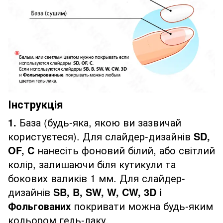
Інструкція
1.
База (будь-яка, якою ви зазвичай
користуєтеся). Для слайдер-дизайнів
SD,
OF, C
нанесіть фоновий білий, або світлий
колір, залишаючи біля кутикули та
бокових валиків 1 мм. Для слайдер-
дизайнів
SB, B, SW, W, CW, 3D і
Фольгованих
покривати можна будь-яким
кольором гель-лаку.