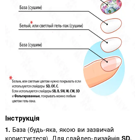
Інструкція
1.
База (будь-яка, якою ви зазвичай
користуєтеся). Для слайдер-дизайнів
SD,