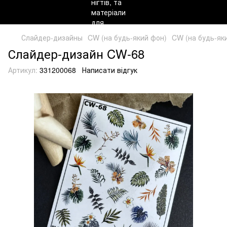
Слайдер-дизайны
CW (на будь-який фон)
CW (на будь-як
Слайдер-дизайн CW-68
Артикул:
331200068
Написати відгук