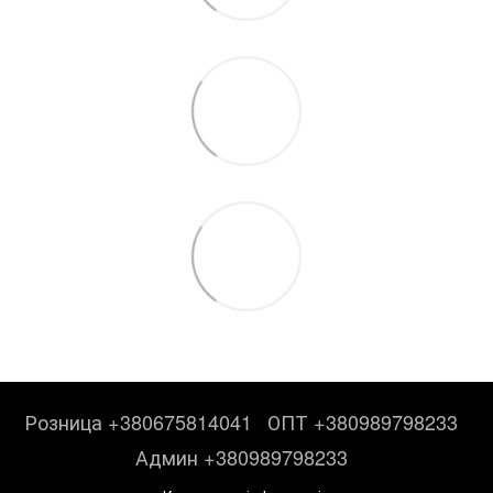
Розница +380675814041
ОПТ +380989798233
Админ +380989798233