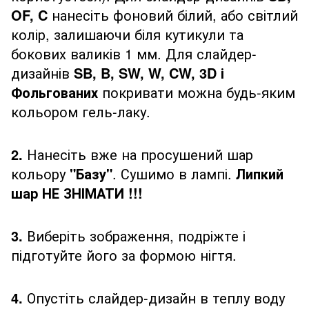
OF, C
нанесіть фоновий білий, або світлий
колір, залишаючи біля кутикули та
бокових валиків 1 мм. Для слайдер-
дизайнів
SB, B, SW, W, CW, 3D і
Фольгованих
покривати можна будь-яким
кольором гель-лаку.
2.
Нанесіть вже на просушений шар
кольору
"Базу"
. Сушимо в лампі.
Липкий
шар НЕ ЗНІМАТИ !!!
3.
Виберіть зображення, подріжте і
підготуйте його за формою нігтя.
4.
Опустіть слайдер-дизайн в теплу воду