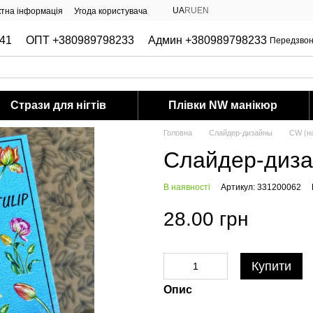
UA
RU
EN
ктна інформація
Угода користувача
41
ОПТ +380989798233
Админ +380989798233
Передзвон
Стрази для нігтів
Плівки NW манікюр
Головна
Слайдер-дизайны
CW (на
Слайдер-диз
В наявності
Артикул: 331200062
28.00 грн
Купити
Опис