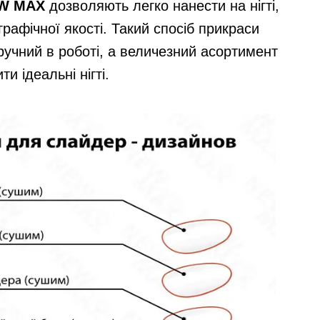
EW MAX
дозволяють легко нанести на нігті,
рафічної якості. Такий спосіб прикраси
 зручний в роботі, а величезний асортимент
и ідеальні нігті.