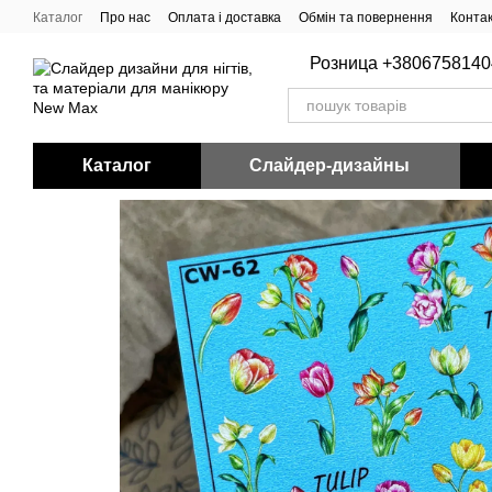
Перейти до основного контенту
Каталог
Про нас
Оплата і доставка
Обмін та повернення
Конта
Розница +3806758140
Каталог
Слайдер-дизайны