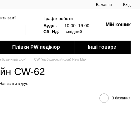
Бажання
Вхід
Графік роботи:
ити вам?
Мій кошик
Будні:
10:00–19:00
Сб, Нд:
вихідний
Плівки PW педікюр
Інші товари
 будь-який фон)
CW (на будь-який фон) New Max
айн CW-62
Написати відгук
В бажання