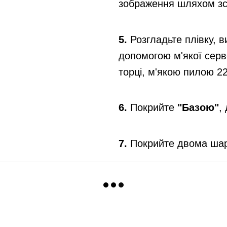
зображення шляхом зсу
5.
Розгладьте плівку, 
допомогою м'якої серв
торці, м'якою пилою 2
6.
Покрийте
"Базою"
,
7.
Покрийте двома шар