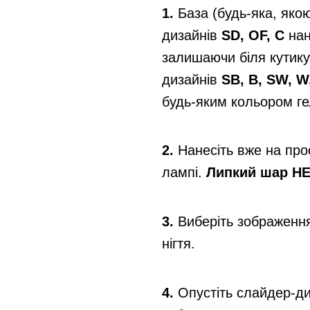
1.
База (будь-яка, яко
дизайнів
SD, OF, C
нан
залишаючи біля кутику
дизайнів
SB, B, SW, W
будь-яким кольором ге
2.
Нанесіть вже на пр
лампі.
Липкий шар НЕ
3.
Виберіть зображення
нігтя.
4.
Опустіть слайдер-диз