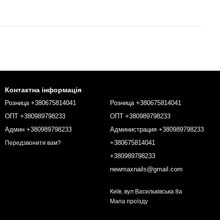
Контактна інформація
Розница +380675814041
Розница +380675814041
ОПТ +380989798233
ОПТ +380989798233
Админ +380989798233
Администрация +380989798233
+380675814041
Передзвонити вам?
+380989798233
newmaxnails@gmail.com
Київ, вул Васильківська 8а
Мапа проїзду