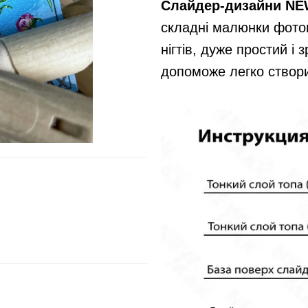
Слайдер-дизайни N
складні малюнки фотог
нігтів, дуже простий і
допоможе легко створит