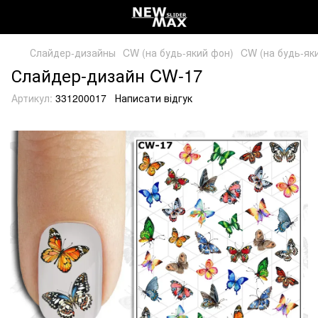
Слайдер-дизайны
CW (на будь-який фон)
CW (на будь-як
Слайдер-дизайн CW-17
Артикул:
331200017
Написати відгук