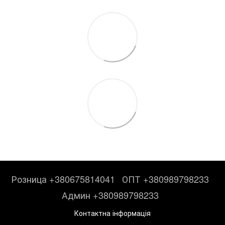
Розница +380675814041
ОПТ +380989798233
Админ +380989798233
Контактна інформація