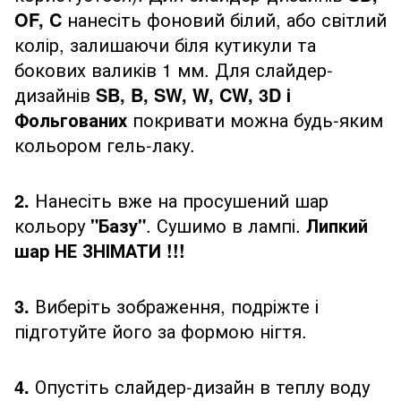
OF, C
нанесіть фоновий білий, або світлий
колір, залишаючи біля кутикули та
бокових валиків 1 мм. Для слайдер-
дизайнів
SB, B, SW, W, CW, 3D і
Фольгованих
покривати можна будь-яким
кольором гель-лаку.
2.
Нанесіть вже на просушений шар
кольору
"Базу"
. Сушимо в лампі.
Липкий
шар НЕ ЗНІМАТИ !!!
3.
Виберіть зображення, подріжте і
підготуйте його за формою нігтя.
4.
Опустіть слайдер-дизайн в теплу воду