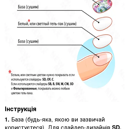
Інструкція
1.
База (будь-яка, якою ви зазвичай
користуєтеся). Для слайдер-дизайнів
SD,