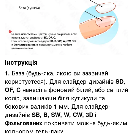
Інструкція
1.
База (будь-яка, якою ви зазвичай
користуєтеся). Для слайдер-дизайнів
SD,
OF, C
нанесіть фоновий білий, або світлий
колір, залишаючи біля кутикули та
бокових валиків 1 мм. Для слайдер-
дизайнів
SB, B, SW, W, CW, 3D і
Фольгованих
покривати можна будь-яким
кольором гель-лаку.