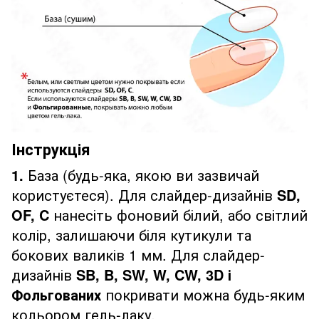
Інструкція
1.
База (будь-яка, якою ви зазвичай
користуєтеся). Для слайдер-дизайнів
SD,
OF, C
нанесіть фоновий білий, або світлий
колір, залишаючи біля кутикули та
бокових валиків 1 мм. Для слайдер-
дизайнів
SB, B, SW, W, CW, 3D і
Фольгованих
покривати можна будь-яким
кольором гель-лаку.