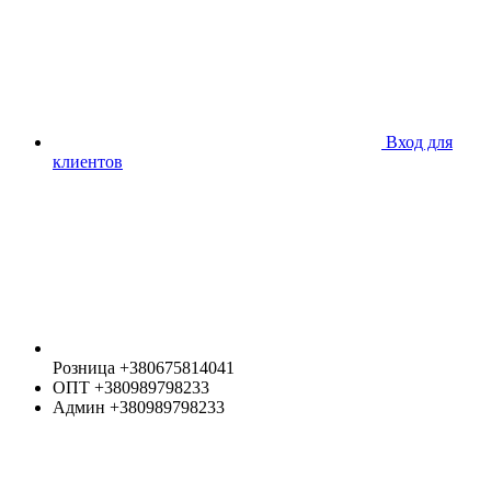
Вход для
клиентов
Розница +380675814041
ОПТ +380989798233
Админ +380989798233