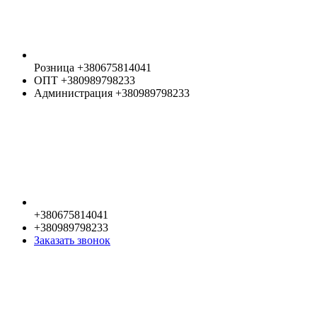
Розница +380675814041
ОПТ +380989798233
Администрация +380989798233
+380675814041
+380989798233
Заказать звонок