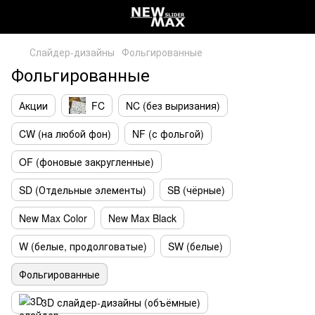
Слайдер-дизайны
Фольгированные
Фольгированные
Акции
FC
NC (без выризания)
CW (на любой фон)
NF (с фольгой)
OF (фоновые закругленные)
SD (Отдельные элементы)
SB (чёрные)
New Max Color
New Max Black
W (белые, продолговатые)
SW (белые)
Фольгированные
3D слайдер-дизайны (объёмные)