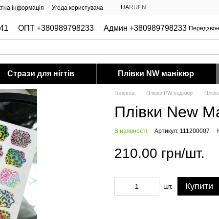
UA
RU
EN
ктна інформація
Угода користувача
41
ОПТ +380989798233
Админ +380989798233
Передзвон
Стрази для нігтів
Плівки NW манікюр
Головна
Плівки PW педікюр
Плівк
Плівки New 
В наявності
Артикул: 111200007
210.00 грн/шт.
Купити
шт.