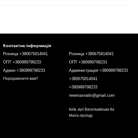
Контактна інформація
Розница +380675814041
Розница +380675814041
ОПТ +380989798233
ОПТ +380989798233
Админ +380989798233
Администрация +380989798233
+380675814041
Передзвонити вам?
+380989798233
newmaxnails@gmail.com
Київ, вул Васильківська 8а
Мапа проїзду