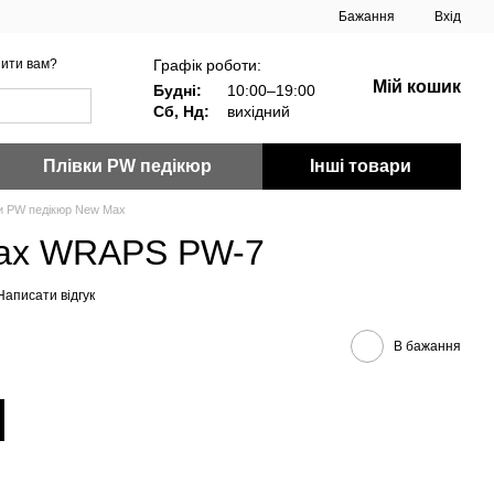
Бажання
Вхід
Графік роботи:
ити вам?
Мій кошик
Будні:
10:00–19:00
Сб, Нд:
вихідний
Плівки PW педікюр
Інші товари
и PW педікюр New Max
Max WRAPS PW-7
Написати відгук
В бажання