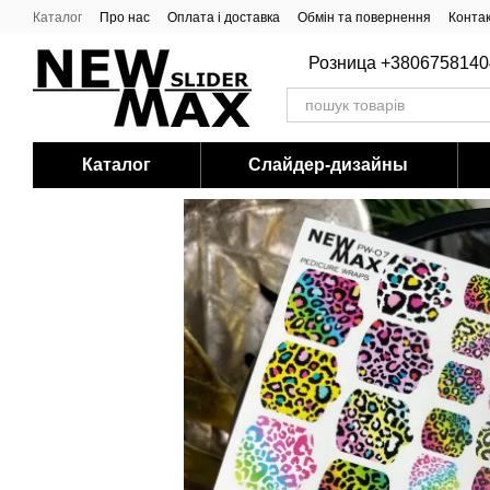
Перейти до основного контенту
Каталог
Про нас
Оплата і доставка
Обмін та повернення
Конта
Розница +3806758140
Каталог
Слайдер-дизайны