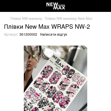
Плівки NW манікюр
Плівки NW манікюр New Max
Плівки New Max WRAPS NW-2
Артикул:
361200002
Написати відгук