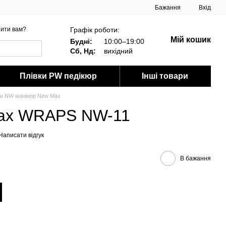
Бажання
Вхід
Графік роботи:
ити вам?
Мій кошик
Будні:
10:00–19:00
Сб, Нд:
вихідний
Плівки PW педікюр
Інші товари
ки NW манікюр New Max
Max WRAPS NW-11
Написати відгук
В бажання