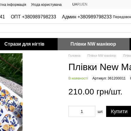
UA
RU
EN
ктна інформація
Угода користувача
41
ОПТ +380989798233
Админ +380989798233
Передзвон
Стрази для нігтів
Плівки NW манікюр
Головна
Плівки NW манікюр
Плів
Плівки New 
В наявності
Артикул: 361200011
210.00 грн/шт.
Купити
шт.