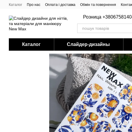
Перейти до основного контенту
Каталог
Про нас
Оплата і доставка
Обмін та повернення
Конта
Розница +3806758140
Каталог
Слайдер-дизайны