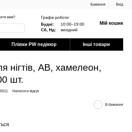
Бажання
Вхід
Графік роботи:
ити вам?
Мій кошик
Будні:
10:00–19:00
Сб, Нд:
вихідний
Плівки PW педікюр
Інші товари
я нігтів, AB, хамелеон,
00 шт.
00011
Написати відгук
В бажання
ться