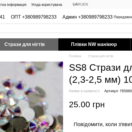
UA
RU
EN
ктна інформація
Угода користувача
41
ОПТ +380989798233
Админ +380989798233
Передзвон
Стрази для нігтів
Плівки NW манікюр
Головна
Стрази для нігтів
SS8 Стрази дл
(2,3-2,5 мм) 1
Немає в наявності
Артикул: 78588
25.00 грн
Повідомити, коли з'яви