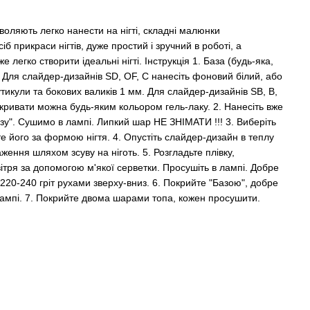
ляють легко нанести на нігті, складні малюнки
іб прикраси нігтів, дуже простий і зручний в роботі, а
легко створити ідеальні нігті. Інструкція 1. База (будь-яка,
. Для слайдер-дизайнів SD, OF, C нанесіть фоновий білий, або
утикули та бокових валиків 1 мм. Для слайдер-дизайнів SB, B,
кривати можна будь-яким кольором гель-лаку. 2. Нанесіть вже
у". Сушимо в лампі. Липкий шар НЕ ЗНІМАТИ !!! 3. Виберіть
те його за формою нігтя. 4. Опустіть слайдер-дизайн в теплу
ження шляхом зсуву на ніготь. 5. Розгладьте плівку,
ітря за допомогою м'якої серветки. Просушіть в лампі. Добре
220-240 гріт рухами зверху-вниз. 6. Покрийте "Базою", добре
 лампі. 7. Покрийте двома шарами топа, кожен просушити.