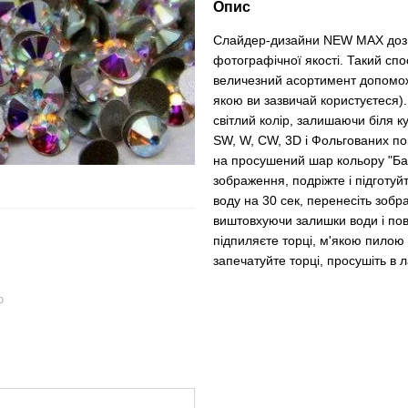
Опис
Слайдер-дизайни NEW MAX дозво
фотографічної якості. Такий спос
величезний асортимент допоможе 
якою ви зазвичай користуєтеся)
світлий колір, залишаючи біля к
SW, W, CW, 3D і Фольгованих по
на просушений шар кольору "Баз
зображення, подріжте і підготуй
воду на 30 сек, перенесіть зобра
виштовхуючи залишки води і пов
підпиляєте торці, м'якою пилою 
запечатуйте торці, просушіть в
ю