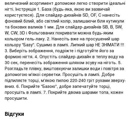
величезний асортимент допоможе легко створити ідеальні
нігті. Інструкція 1. База (будь-яка, якою ви зазвичай
користуєтеся). Для слайдер-дизайнів SD, OF, C нанесіть
фоновий білий, або світлий колір, залишаючи біля кутикули
та бокових валиків 1 мм. Для слайдер-дизайнів SB, B, SW,
W, CW, 3D і Фольгованих покривати можна будь-яким
кольором гель-лаку. 2. Нанесіть вже на просушений шар
кольору "Базу". Сушимо в лампі. Липкий шар НЕ ЗНІМАТИ !!!
3. Виберіть зображення, подріжте і підготуйте його за
формою нігтя. 4. Опустіть слайдер-дизайн в теплу воду на
30 сек, перенесіть зображення шляхом зсуву на ніготь. 5.
Розгладьте плівку, виштовхуючи залишки води і повітря за
допомогою м'якої серветки. Просушіть в лампі. Добре
підпиляєте торці, м'якою пилою 220-240 гріт рухами зверху-
вниз. 6. Покрийте "Базою", добре запечатуйте торці,
просушіть в лампі. 7. Покрийте двома шарами топа, кожен
просушити.
Відгуки