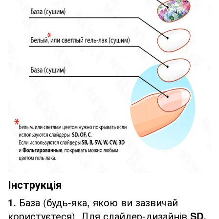
Інструкція
1.
База (будь-яка, якою ви зазвичай
користуєтеся). Для слайдер-дизайнів
SD,