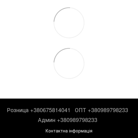
Розница +380675814041
ОПТ +380989798233
Админ +380989798233
Контактна інформація