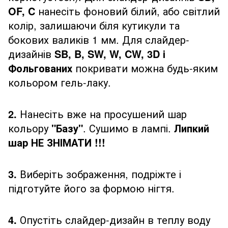
OF, C
нанесіть фоновий білий, або світлий
колір, залишаючи біля кутикули та
бокових валиків 1 мм. Для слайдер-
дизайнів
SB, B, SW, W, CW, 3D і
Фольгованих
покривати можна будь-яким
кольором гель-лаку.
2.
Нанесіть вже на просушений шар
кольору
"Базу"
. Сушимо в лампі.
Липкий
шар НЕ ЗНІМАТИ !!!
3.
Виберіть зображення, подріжте і
підготуйте його за формою нігтя.
4.
Опустіть слайдер-дизайн в теплу воду