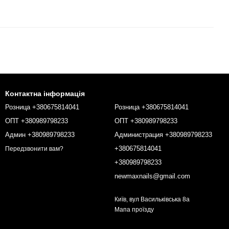
Контактна інформація
Розница +380675814041
Розница +380675814041
ОПТ +380989798233
ОПТ +380989798233
Админ +380989798233
Администрация +380989798233
+380675814041
Передзвонити вам?
+380989798233
newmaxnails@gmail.com
Київ, вул Васильківська 8а
Мапа проїзду