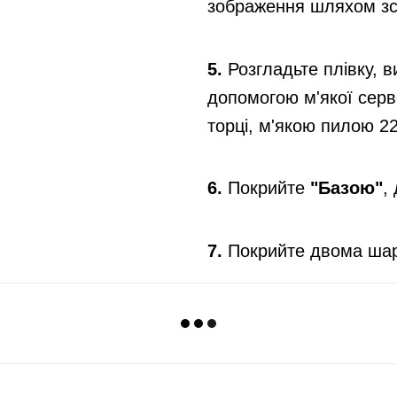
зображення шляхом зсу
5.
Розгладьте плівку, 
допомогою м'якої серв
торці, м'якою пилою 2
6.
Покрийте
"Базою"
,
7.
Покрийте двома шар