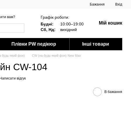
Бажання
Вхід
Графік роботи:
ити вам?
Мій кошик
Будні:
10:00–19:00
Сб, Нд:
вихідний
Плівки PW педікюр
Інші товари
 будь-який фон)
CW (на будь-який фон) New Max
айн CW-104
Написати відгук
В бажання