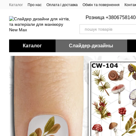
Перейти до основного контенту
Каталог
Про нас
Оплата і доставка
Обмін та повернення
Конта
Розница +3806758140
Каталог
Слайдер-дизайны