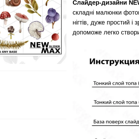
Слайдер-дизайни N
складні малюнки фотог
нігтів, дуже простий і
допоможе легко створит