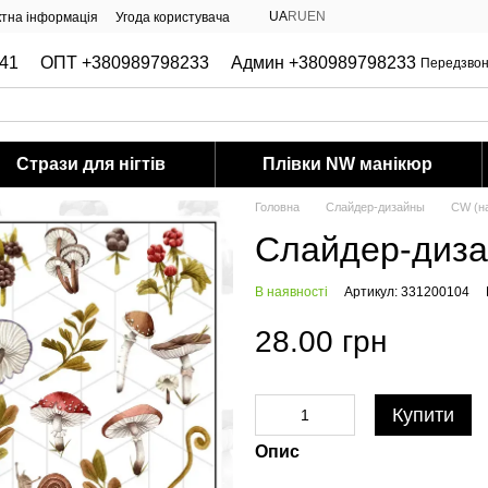
UA
RU
EN
ктна інформація
Угода користувача
41
ОПТ +380989798233
Админ +380989798233
Передзвон
Стрази для нігтів
Плівки NW манікюр
Головна
Слайдер-дизайны
CW (на
Слайдер-диз
В наявності
Артикул: 331200104
28.00 грн
Купити
Опис