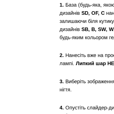
1.
База (будь-яка, яко
дизайнів
SD, OF, C
нан
залишаючи біля кутику
дизайнів
SB, B, SW, W
будь-яким кольором ге
2.
Нанесіть вже на пр
лампі.
Липкий шар НЕ
3.
Виберіть зображення
нігтя.
4.
Опустіть слайдер-диз