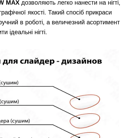
EW MAX
дозволяють легко нанести на нігті,
рафічної якості. Такий спосіб прикраси
 зручний в роботі, а величезний асортимент
и ідеальні нігті.