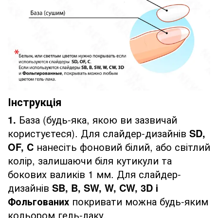
Інструкція
1.
База (будь-яка, якою ви зазвичай
користуєтеся). Для слайдер-дизайнів
SD,
OF, C
нанесіть фоновий білий, або світлий
колір, залишаючи біля кутикули та
бокових валиків 1 мм. Для слайдер-
дизайнів
SB, B, SW, W, CW, 3D і
Фольгованих
покривати можна будь-яким
кольором гель-лаку.