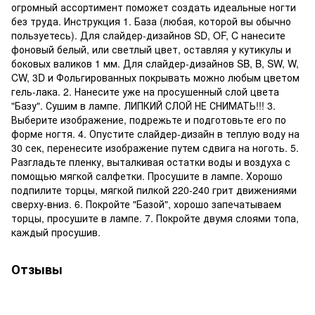
огромный ассортимент поможет создать идеальные ногти
без труда. Инструкция 1. База (любая, которой вы обычно
пользуетесь). Для слайдер-дизайнов SD, OF, C нанесите
фоновый белый, или светлый цвет, оставляя у кутикулы и
боковых валиков 1 мм. Для слайдер-дизайнов SB, B, SW, W,
CW, 3D и Фольгированных покрывать можно любым цветом
гель-лака. 2. Нанесите уже на просушенный слой цвета
"Базу". Сушим в лампе. ЛИПКИЙ СЛОЙ НЕ СНИМАТЬ!!! 3.
Выберите изображение, подрежьте и подготовьте его по
форме ногтя. 4. Опустите слайдер-дизайн в теплую воду на
30 сек, перенесите изображение путем сдвига на ноготь. 5.
Разгладьте пленку, выталкивая остатки воды и воздуха с
помощью мягкой салфетки. Просушите в лампе. Хорошо
подпилите торцы, мягкой пилкой 220-240 грит движениями
сверху-вниз. 6. Покройте "Базой", хорошо запечатываем
торцы, просушите в лампе. 7. Покройте двумя слоями топа,
каждый просушив.
Отзывы