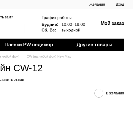
Желания
Вход
График работы:
ть вам?
Мой заказ
Будние:
10:00–19:00
Сб, Вс:
выходной
Пленки PW педикюр
Другие товары
а любой фон)
CW (на любой фон) New Max
айн CW-12
ставить отзыв
В желания