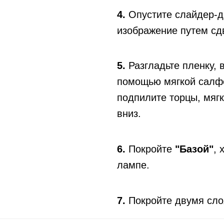
4.
Опустите слайдер-ди
изображение путем сдв
5.
Разгладьте пленку, 
помощью мягкой салф
подпилите торцы, мягк
вниз.
6.
Покройте
"Базой"
, 
лампе.
7.
Покройте двумя сло