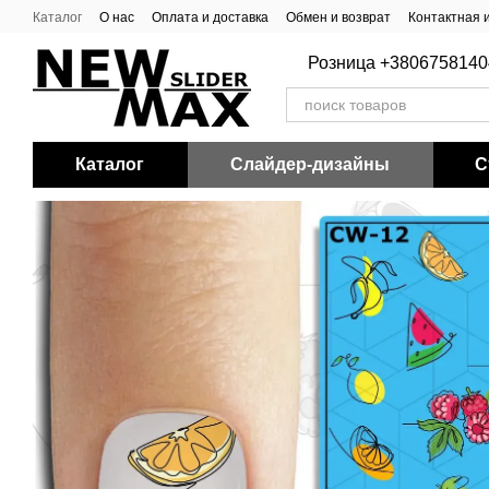
Перейти к основному контенту
Каталог
О нас
Оплата и доставка
Обмен и возврат
Контактная
Розница +3806758140
Каталог
Слайдер-дизайны
С