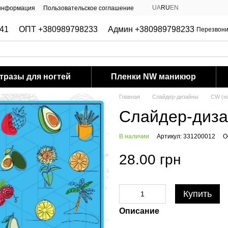
UA
RU
EN
 информация
Пользовательское соглашение
41
ОПТ +380989798233
Админ +380989798233
Перезвони
тразы для ногтей
Пленки NW маникюр
Главная
Слайдер-дизайны
CW (н
Слайдер-диз
В наличии
Артикул: 331200012
О
28.00 грн
Купить
Описание