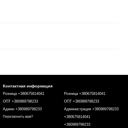
Контактная информация
Розница +380675814041
Розница +380675814041
ОПТ +380989798233
ОПТ +380989798233
Админ +380989798233
Администрация +380989798233
+380675814041
Перезвонить вам?
+380989798233